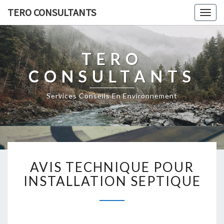
TERO CONSULTANTS
Togg
navig
TERO
CONSULTANTS
Services Conseils En Environnement
AVIS
AVIS TECHNIQUE POUR
TECHNIQUE
POUR
INSTALLATION SEPTIQUE
INSTALLATION
SEPTIQUE